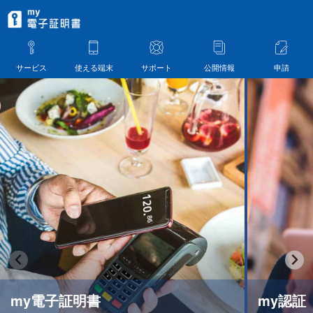
サービス
使える端末
サポート
公開情報
申請
my電子証明書
my認証